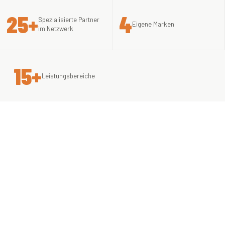
25+
4
Spezialisierte Partner
Eigene Marken
im Netzwerk
15+
Leistungsbereiche
WER WIR SIND
Inhabergeführt. Unabhängig.
Ein Orchestrator.